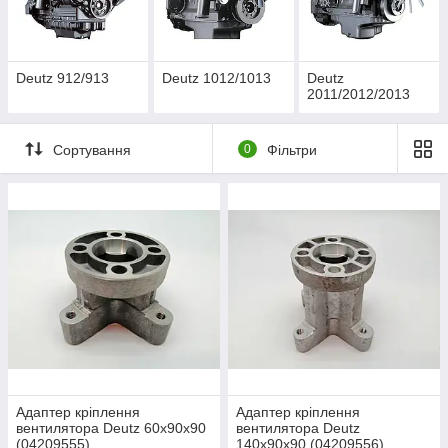
Запчастин на всі типи двигунів Deutz на одному складі.
Асортимент налічує понад 1000 позиції!!
Deutz 912/913
Deutz 1012/1013
Deutz
2011/2012/2013
- Відсилання запчастин на день замовлення;
- Усі типи оплати;
Сортування
0
Фільтри
- Професійна консультація.
Адаптер кріплення
Адаптер кріплення
вентилятора Deutz 60х90х90
вентилятора Deutz
(04209555)
140х90х90 (04209556)