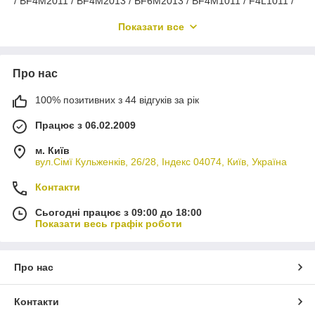
/ BF4M2011 / BF4M2013 / BF6M2013 / BF4M1011 / F4L1011 /
Поршень, прокладки, сальники, шатун, вкладки, кільця,
Показати все
втулка шатуна, втулка розпочила, колінвал, головка блока
циліндрів, маслонасос, водяна помпа, теплообмінник,
клапан, форсунка, розпилювач, шків, насос підкачування
Про нас
палива, фільтр, стартер, генератор, свічки накала,
вентилятор, турбіна
100% позитивних з 44 відгуків за рік
Працює з 06.02.2009
м. Київ
вул.Сімї Кульженків, 26/28, Індекс 04074, Київ, Україна
Контакти
Сьогодні працює з 09:00 до 18:00
Показати весь графік роботи
Про нас
Контакти