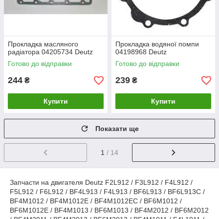
Прокладка масляного
Прокладка водяної помпи
радіатора 04205734 Deutz
04198968 Deutz
Готово до відправки
Готово до відправки
244
239
₴
₴
Купити
Купити
Показати ще
1
/ 14
Запчасти на двигателя Deutz F2L912 / F3L912 / F4L912 /
F5L912 / F6L912 / BF4L913 / F4L913 / BF6L913 / BF6L913C /
BF4M1012 / BF4M1012E / BF4M1012EC / BF6M1012 /
BF6M1012E / BF4M1013 / BF6M1013 / BF4M2012 / BF6M2012