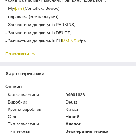
- Му
фти (
Centaflex, Bowex);
- гідравліка (комплектуючі);
- Запчастини до двигунів PERKINS;
- Запчастини до двигунів DEUTZ;
- Запчастини до двигунів CU
MMINS.<
/p>
Приховати
Характеристики
Основні
Код запчастини
04901626
Виробник
Deutz
Країна виробник
Китай
Стан
Новий
Тип запчастини
Аналог
Тип техніки
Землерийна техніка