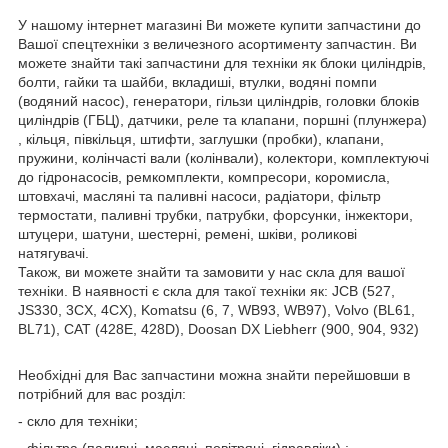
У нашому інтернет магазині Ви можете купити запчастини до
Вашої спецтехніки з величезного асортименту запчастин. Ви
можете знайти такі запчастини для техніки як блоки циліндрів,
болти, гайки та шайби, вкладиші, втулки, водяні помпи
(водяний насос), генератори, гільзи циліндрів, головки блоків
циліндрів (ГБЦ), датчики, реле та клапани, поршні (плунжера)
, кільця, півкільця, штифти, заглушки (пробки), клапани,
пружини, колінчасті вали (колінвали), колектори, комплектуючі
до гідронасосів, ремкомплекти, компресори, коромисла,
штовхачі, масляні та паливні насоси, радіатори, фільтр
термостати, паливні трубки, патрубки, форсунки, інжектори,
штуцери, шатуни, шестерні, ремені, шківи, роликові
натягувачі.
Також, ви можете знайти та замовити у нас скла для вашої
техніки. В наявності є скла для такої техніки як: JCB (527,
JS330, 3CX, 4CX), Komatsu (6, 7, WB93, WB97), Volvo (BL61,
BL71), CAT (428E, 428D), Doosan DX Liebherr (900, 904, 932)
Необхідні для Вас запчастини можна знайти перейшовши в
потрібний для вас розділ:
- скло для техніки;
- фільтра (паливні, масляні, повітряні, гідравліки) ;