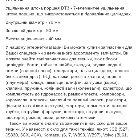
Ущільнення штока поршня DT3 - 7-елементне ущільнення
штока поршня, що використовується в гідравлічних циліндрах.
Внутрішній діаметр - 70 мм
Зовнішній діаметр - 90 мм
Висота ущільнення - 40 мм
У нашому інтернет-магазині Ви можете купити запчастини для
Вашої спецтехніки з величезного асортименту запчастин. Ви
можете знайти такі запчастини для техніки, як-от блоки
циліндрів, болти, гайки та шайби, вкладки, втулки, водяні
помпи (водяної насос), генератори, гільзи циліндрів, головки
блоків циліндрів (ГБЦ), датчики, реле та клапани, поршні
(плунжера), кільця, півкільця, штифти, заглушки (корки),
клапани, пружини, колінчасті вали (коленвали), колектори, що
комплектують до гідронасосів, ремкомплекти, компресори,
коромисла, штовхачі, масляні та паливні насоси, радіатори,
фільтри та їхні комплектуючі, стартери, термостати, паливні
трубки, патрубки, форсунки, інжектори, штуцери, шатуни,
шестерні, ремені, шківи, роликові натяжники.
Також ви можете знайти та замовити в нас скло для вашої
техніки. У наявності є скло для такої техніки, як-от: JCB (527,
JS330, 3CX, 4CX), Komatsu (6, 7, WB93, WB97), Volvo (BL61,