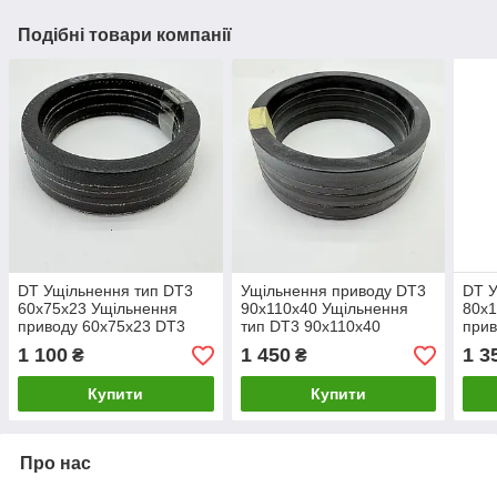
Подібні товари компанії
DT Ущільнення тип DT3
Ущільнення приводу DT3
DT У
60x75x23 Ущільнення
90x110x40 Ущільнення
80x1
приводу 60x75x23 DT3
тип DT3 90x110x40
прив
1 100
1 450
1 3
₴
₴
Купити
Купити
Про нас