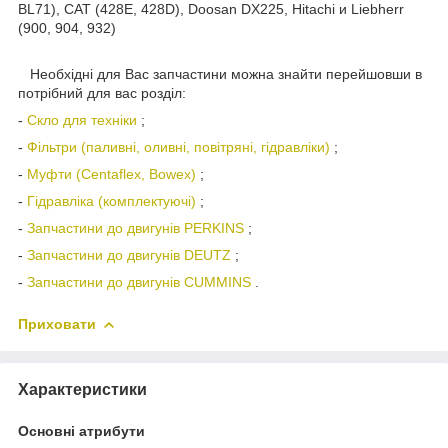
BL71), CAT (428E, 428D), Doosan DX225, Hitachi и Liebherr
(900, 904, 932)
Необхідні для Вас запчастини можна знайти перейшовши в
потрібний для вас розділ:
-
Скло для техніки
;
-
Фільтри (паливні, оливні, повітряні, гідравліки)
;
-
Муфти (Centaflex, Bowex)
;
-
Гідравліка (комплектуючі)
;
-
Запчастини до двигунів PERKINS
;
-
Запчастини до двигунів DEUTZ
;
-
Запчастини до двигунів CUMMINS
.
Приховати
Характеристики
Основні атрибути