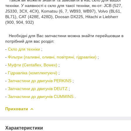
техніки. У наявності є скло для такої техніки, як-от: JCB (527,
JS330, 3CX, 4CX), Komatsu (6, 7, WB93, WB97), Volvo (BL61,
BL71), CAT (428E, 428D), Doosan DX225, Hitachi и Liebherr
(900, 904, 932)
Необхідні для Вас запчастини можна знайти перейшовши в
потрібний для вас розділ:
-
Скло для техніки
;
-
Фільтри (паливні, оливні, повітряні, гідравліки)
;
-
Муфти (Centaflex, Bowex)
;
-
Гідравліка (комплектуючі)
;
-
Запчастини до двигунів PERKINS
;
-
Запчастини до двигунів DEUTZ
;
-
Запчастини до двигунів CUMMINS
.
Приховати
Характеристики