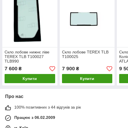
Скло лобове нижнє ліве
Скло лобове TEREX TLB
Скло
TEREX TLB T100027
T100025
Колі
TLB990
ATLA
Гусе
7 600
7 900
9 5
₴
₴
TER
Купити
Купити
Про нас
100% позитивних з 44 відгуків за рік
Працює з 06.02.2009
м. Київ