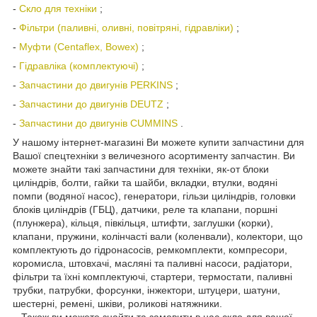
-
Скло для техніки
;
-
Фільтри (паливні, оливні, повітряні, гідравліки)
;
-
Муфти (Centaflex, Bowex)
;
-
Гідравліка (комплектуючі)
;
-
Запчастини до двигунів PERKINS
;
-
Запчастини до двигунів DEUTZ
;
-
Запчастини до двигунів CUMMINS
.
У нашому інтернет-магазині Ви можете купити запчастини для
Вашої спецтехніки з величезного асортименту запчастин. Ви
можете знайти такі запчастини для техніки, як-от блоки
циліндрів, болти, гайки та шайби, вкладки, втулки, водяні
помпи (водяної насос), генератори, гільзи циліндрів, головки
блоків циліндрів (ГБЦ), датчики, реле та клапани, поршні
(плунжера), кільця, півкільця, штифти, заглушки (корки),
клапани, пружини, колінчасті вали (коленвали), колектори, що
комплектують до гідронасосів, ремкомплекти, компресори,
коромисла, штовхачі, масляні та паливні насоси, радіатори,
фільтри та їхні комплектуючі, стартери, термостати, паливні
трубки, патрубки, форсунки, інжектори, штуцери, шатуни,
шестерні, ремені, шківи, роликові натяжники.
Також ви можете знайти та замовити в нас скло для вашої