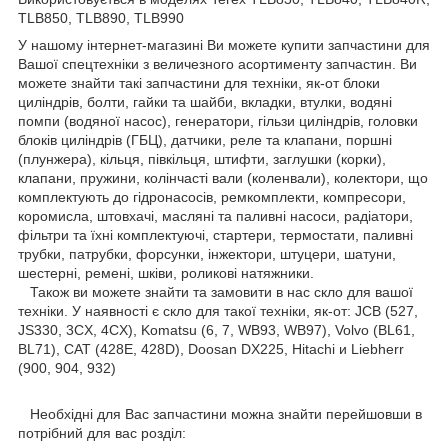
TLB850, TLB890, TLB990
У нашому інтернет-магазині Ви можете купити запчастини для
Вашої спецтехніки з величезного асортименту запчастин. Ви
можете знайти такі запчастини для техніки, як-от блоки
циліндрів, болти, гайки та шайби, вкладки, втулки, водяні
помпи (водяної насос), генератори, гільзи циліндрів, головки
блоків циліндрів (ГБЦ), датчики, реле та клапани, поршні
(плунжера), кільця, півкільця, штифти, заглушки (корки),
клапани, пружини, колінчасті вали (коленвали), колектори, що
комплектують до гідронасосів, ремкомплекти, компресори,
коромисла, штовхачі, масляні та паливні насоси, радіатори,
фільтри та їхні комплектуючі, стартери, термостати, паливні
трубки, патрубки, форсунки, інжектори, штуцери, шатуни,
шестерні, ремені, шківи, роликові натяжники.
Також ви можете знайти та замовити в нас скло для вашої
техніки. У наявності є скло для такої техніки, як-от: JCB (527,
JS330, 3CX, 4CX), Komatsu (6, 7, WB93, WB97), Volvo (BL61,
BL71), CAT (428E, 428D), Doosan DX225, Hitachi и Liebherr
(900, 904, 932)
Необхідні для Вас запчастини можна знайти перейшовши в
потрібний для вас розділ: