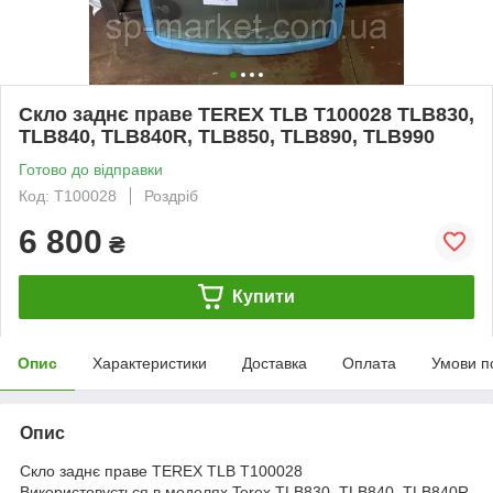
Скло заднє праве TEREX TLB T100028 TLB830,
TLB840, TLB840R, TLB850, TLB890, TLB990
Готово до відправки
Код: T100028
Роздріб
6 800
₴
Купити
Опис
Характеристики
Доставка
Оплата
Умови п
Опис
Скло заднє праве TEREX TLB T100028
Використовується в моделях Terex TLB830, TLB840, TLB840R,