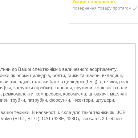
повернення товару протягом 14
стини до Вашої спецтехніки з величезного асортименту
ніки як блоки циліндрів, болти, гайки та шайби, вкладиші,
льзи циліндрів, головки блоків циліндрів (ГБЦ), датчики, реле
тифти, заглушки (пробки), клапани, пружини, колінчасті вали
ів, ремкомплекти, компресори, коромисла, штовхачі, масляні
ливні трубки, патрубки, форсунки, інжектори, штуцери,
.
вашої техніки. В наявності є скла для такої техніки як: JCB
 Volvo (BL61, BL71), CAT (428E, 428D), Doosan DX Liebherr