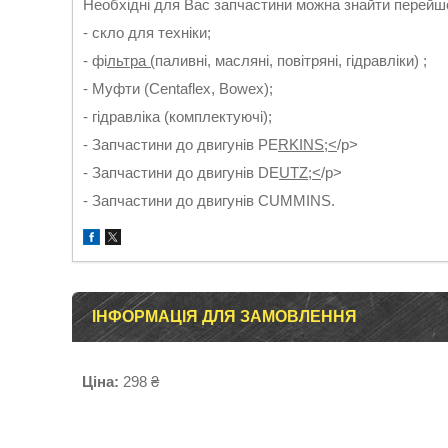
Необхідні для Вас запчастини можна знайти перейшо
- скло для техніки;
- фі
льтра (
паливні, масляні, повітряні, гідравліки) ;
- Муфти (Centaflex, Bowex);
- гідравліка (комплектуючі);
- Запчастини до двигунів PE
RKINS;<
/p>
- Запчастини до двигунів DE
UTZ;<
/p>
- Запчастини до двигунів CUMMINS.
ІНФОРМАЦІЯ ДЛЯ ЗАМОВЛЕННЯ
Ціна:
298 ₴