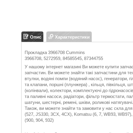
Опис
Характеристики
Прокладка 3966708 Cummins
3966708, 5272959, 84585545, 87344755
У нашому інтернет магазині Ви можете купити запча
запчастин. Ви можете знайти такі запчастини для тех
втулки, водяні помпи (водяний насос), генератори, гі
та клапани, поршні (плунжера) , кільця, півкільця, ш
(колінвали), колектори, комплектуючі до гідронасос
та паливні насоси, радіатори, фільтр термостати, па
шатуни, шестерні, ремені, шківи, роликові натягувачі
Також, ви можете знайти та замовити у нас скла для 
(527, JS330, 3CX, 4CX), Komatsu (6, 7, WB93, WB97),
(900, 904, 932)