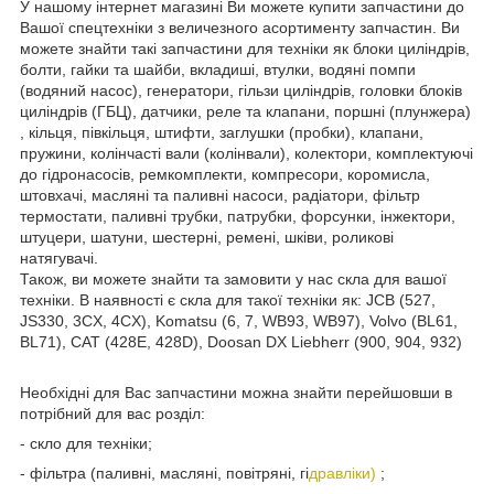
У нашому інтернет магазині Ви можете купити запчастини до
Вашої спецтехніки з величезного асортименту запчастин. Ви
можете знайти такі запчастини для техніки як блоки циліндрів,
болти, гайки та шайби, вкладиші, втулки, водяні помпи
(водяний насос), генератори, гільзи циліндрів, головки блоків
циліндрів (ГБЦ), датчики, реле та клапани, поршні (плунжера)
, кільця, півкільця, штифти, заглушки (пробки), клапани,
пружини, колінчасті вали (колінвали), колектори, комплектуючі
до гідронасосів, ремкомплекти, компресори, коромисла,
штовхачі, масляні та паливні насоси, радіатори, фільтр
термостати, паливні трубки, патрубки, форсунки, інжектори,
штуцери, шатуни, шестерні, ремені, шківи, роликові
натягувачі.
Також, ви можете знайти та замовити у нас скла для вашої
техніки. В наявності є скла для такої техніки як: JCB (527,
JS330, 3CX, 4CX), Komatsu (6, 7, WB93, WB97), Volvo (BL61,
BL71), CAT (428E, 428D), Doosan DX Liebherr (900, 904, 932)
Необхідні для Вас запчастини можна знайти перейшовши в
потрібний для вас розділ:
- скло для техніки;
- фільтра (паливні, масляні, повітряні, гі
дравліки)
;