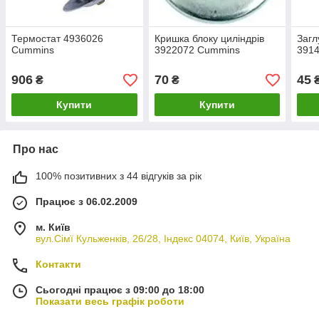
Термостат 4936026
Кришка блоку циліндрів
Загл
Cummins
3922072 Cummins
391
906
70
45
₴
₴
Купити
Купити
Про нас
100% позитивних з 44 відгуків за рік
Працює з 06.02.2009
м. Київ
вул.Сімї Кульженків, 26/28, Індекс 04074, Київ, Україна
Контакти
Сьогодні працює з 09:00 до 18:00
Показати весь графік роботи