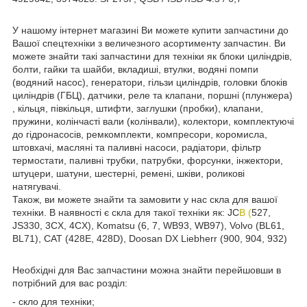
У нашому інтернет магазині Ви можете купити запчастини до
Вашої спецтехніки з величезного асортименту запчастин. Ви
можете знайти такі запчастини для техніки як блоки циліндрів,
болти, гайки та шайби, вкладиші, втулки, водяні помпи
(водяний насос), генератори, гільзи циліндрів, головки блоків
циліндрів (ГБЦ), датчики, реле та клапани, поршні (плунжера)
, кільця, півкільця, штифти, заглушки (пробки), клапани,
пружини, колінчасті вали (колінвали), колектори, комплектуючі
до гідронасосів, ремкомплекти, компресори, коромисла,
штовхачі, масляні та паливні насоси, радіатори, фільтр
термостати, паливні трубки, патрубки, форсунки, інжектори,
штуцери, шатуни, шестерні, ремені, шківи, роликові
натягувачі.
Також, ви можете знайти та замовити у нас скла для вашої
техніки. В наявності є скла для такої техніки як: JC
B (
527,
JS330, 3CX, 4CX), Komatsu (6, 7, WB93, WB97), Volvo (BL61,
BL71), CAT (428E, 428D), Doosan DX Liebherr (900, 904, 932)
Необхідні для Вас запчастини можна знайти перейшовши в
потрібний для вас розділ:
- скло для техніки;