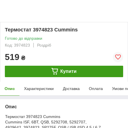
Термостат 3974823 Cummins
Готово до відправки
Код: 3974823
Роздріб
519
₴
Купити
Опис
Характеристики
Доставка
Оплата
Умови п
Опис
Термостат 3974823 Cummins
Cummins ISF, 6BT, QSB, 5292708, 5292707,
4929642, 3974823. SP275F, QSB / ISB /ISD 4.5 / 6,7