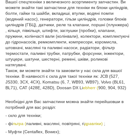
Вашої спецтехніки з величезного асортименту запчастин. Ви
можете знайти такі запчастини для техніки як блоки циліндрів,
болти, гайки та шайби, вкладиші, втулки, водяні помпи
(водяний насос), генератори, гільзи циліндрів, головки блоків
циліндрів (ГБЦ), датчики, реле та клапани, поршні (плунжера)
, кільця, півкільця, штифти, заглушки (пробки), клапани,
пружини, колінчасті вали (колінвали), колектори, комплектуючі
до гідронасосів, ремкомплекти, компресори, коромисла,
штовхачі, масляні та паливні насоси, радіатори, фільтр
термостати, паливні трубки, патрубки, форсунки, інжектори,
штуцери, шатуни, шестерні, ремені, шківи, роликові
натягувачі.
Також, ви можете знайти та замовити у нас скла для вашої
техніки. В наявності є скла для такої техніки як: JCB (527,
JS330, 3CX, 4CX), Komatsu (6, 7, WB93, WB97), Volvo (BL61,
BL71), CAT (428E, 428D), Doosan DX Li
ebherr (
900, 904, 932)
Необхідні для Вас запчастини можна знайти перейшовши в
потрібний для вас розділ:
- скло для техніки;
- фі
льтра (
паливні, масляні, повітряні, гі
дравліки)
;
- Муфти (Centaflex, Bowex);