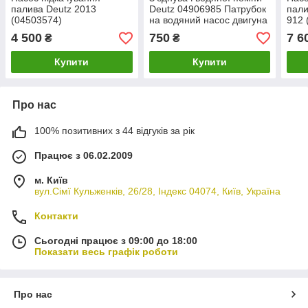
палива Deutz 2013
Deutz 04906985 Патрубок
пали
(04503574)
на водяний насос двигуна
912 
TCD2013 Deutz 2013
підк
4 500
750
7 6
₴
₴
DEU
Купити
Купити
Про нас
100% позитивних з 44 відгуків за рік
Працює з 06.02.2009
м. Київ
вул.Сімї Кульженків, 26/28, Індекс 04074, Київ, Україна
Контакти
Сьогодні працює з 09:00 до 18:00
Показати весь графік роботи
Про нас