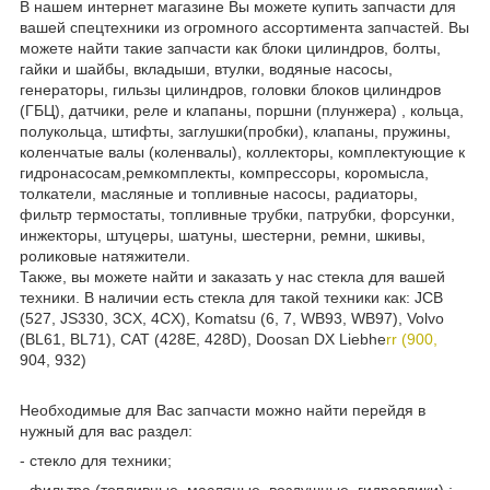
В нашем интернет магазине Вы можете купить запчасти для
вашей спецтехники из огромного ассортимента запчастей. Вы
можете найти такие запчасти как блоки цилиндров, болты,
гайки и шайбы, вкладыши, втулки, водяные насосы,
генераторы, гильзы цилиндров, головки блоков цилиндров
(ГБЦ), датчики, реле и клапаны, поршни (плунжера) , кольца,
полукольца, штифты, заглушки(пробки), клапаны, пружины,
коленчатые валы (коленвалы), коллекторы, комплектующие к
гидронасосам,ремкомплекты, компрессоры, коромысла,
толкатели, масляные и топливные насосы, радиаторы,
фильтр термостаты, топливные трубки, патрубки, форсунки,
инжекторы, штуцеры, шатуны, шестерни, ремни, шкивы,
роликовые натяжители.
Также, вы можете найти и заказать у нас стекла для вашей
техники. В наличии есть стекла для такой техники как: JCB
(527, JS330, 3CX, 4CX), Komatsu (6, 7, WB93, WB97), Volvo
(BL61, BL71), CAT (428E, 428D), Doosan DX Liebhe
rr (900,
904, 932)
Необходимые для Вас запчасти можно найти перейдя в
нужный для вас раздел:
- стекло для техники;
- фильтра (топливные, масляные, воздушные, гидравлики) ;