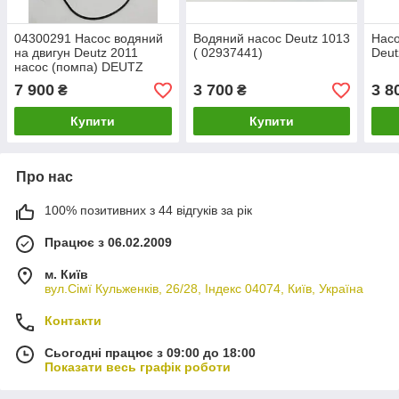
04300291 Насос водяний
Водяний насос Deutz 1013
Насо
на двигун Deutz 2011
( 02937441)
Deut
насос (помпа) DEUTZ
Дойц 04300291 Насос
7 900
3 700
3 8
₴
₴
для перекачування
охолоджувальної рідини
Купити
Купити
Про нас
100% позитивних з 44 відгуків за рік
Працює з 06.02.2009
м. Київ
вул.Сімї Кульженків, 26/28, Індекс 04074, Київ, Україна
Контакти
Сьогодні працює з 09:00 до 18:00
Показати весь графік роботи