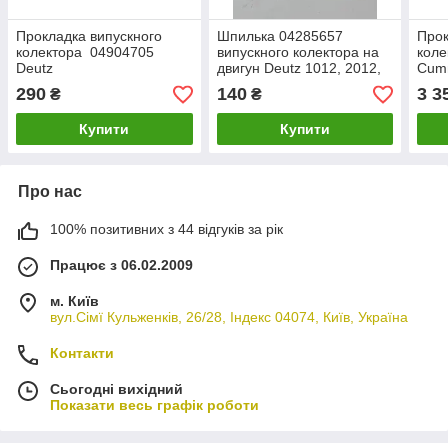
Прокладка випускного
Шпилька 04285657
Прок
колектора 04904705
випускного колектора на
коле
Deutz
двигун Deutz 1012, 2012,
Cum
2013
290
140
3 3
₴
₴
Купити
Купити
Про нас
100% позитивних з 44 відгуків за рік
Працює з 06.02.2009
м. Київ
вул.Сімї Кульженків, 26/28, Індекс 04074, Київ, Україна
Контакти
Сьогодні вихідний
Показати весь графік роботи