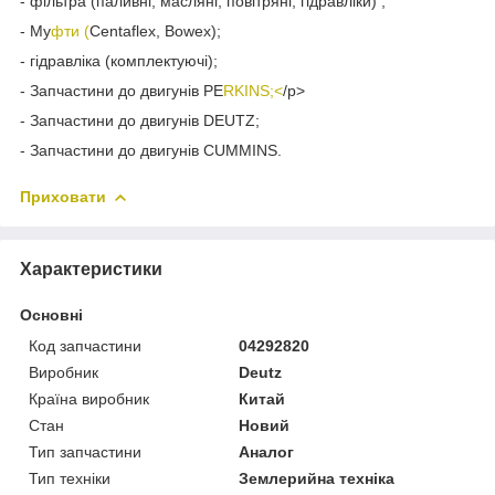
- фільтра (паливні, масляні, повітряні, гідравліки) ;
- Му
фти (
Centaflex, Bowex);
- гідравліка (комплектуючі);
- Запчастини до двигунів PE
RKINS;<
/p>
- Запчастини до двигунів DEUTZ;
- Запчастини до двигунів CUMMINS.
Приховати
Характеристики
Основні
Код запчастини
04292820
Виробник
Deutz
Країна виробник
Китай
Стан
Новий
Тип запчастини
Аналог
Тип техніки
Землерийна техніка