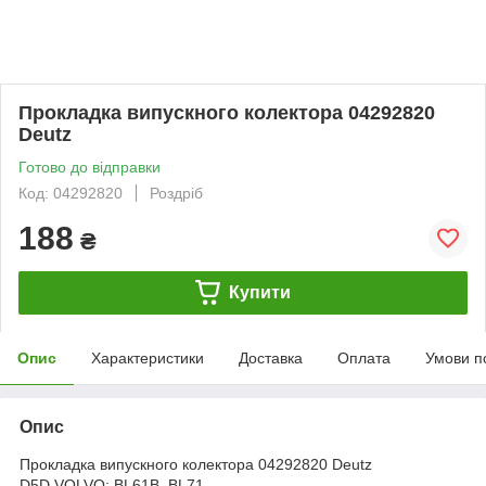
Прокладка випускного колектора 04292820
Deutz
Готово до відправки
Код: 04292820
Роздріб
188
₴
Купити
Опис
Характеристики
Доставка
Оплата
Умови п
Опис
Прокладка випускного колектора 04292820 Deutz
D5D VOLVO: BL61B, BL71