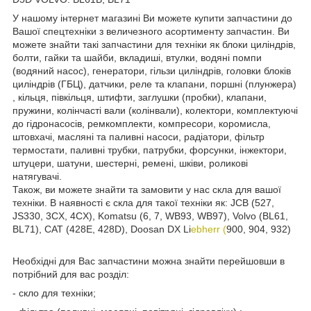
У нашому інтернет магазині Ви можете купити запчастини до
Вашої спецтехніки з величезного асортименту запчастин. Ви
можете знайти такі запчастини для техніки як блоки циліндрів,
болти, гайки та шайби, вкладиші, втулки, водяні помпи
(водяний насос), генератори, гільзи циліндрів, головки блоків
циліндрів (ГБЦ), датчики, реле та клапани, поршні (плунжера)
, кільця, півкільця, штифти, заглушки (пробки), клапани,
пружини, колінчасті вали (колінвали), колектори, комплектуючі
до гідронасосів, ремкомплекти, компресори, коромисла,
штовхачі, масляні та паливні насоси, радіатори, фільтр
термостати, паливні трубки, патрубки, форсунки, інжектори,
штуцери, шатуни, шестерні, ремені, шківи, роликові
натягувачі.
Також, ви можете знайти та замовити у нас скла для вашої
техніки. В наявності є скла для такої техніки як: JCB (527,
JS330, 3CX, 4CX), Komatsu (6, 7, WB93, WB97), Volvo (BL61,
BL71), CAT (428E, 428D), Doosan DX Li
ebherr (
900, 904, 932)
Необхідні для Вас запчастини можна знайти перейшовши в
потрібний для вас розділ:
- скло для техніки;