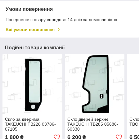
Умови повернення
Повернення товару впродовж 14 днів за домовленістю
Всі умови повернення
Подібні товари компанії
Скло за дверима
Скло дверей верхнє
Скл
TAKEUCHI TB228 03786-
TAKEUCHI TB285 05686-
TBO
07105
60330
1 800
6 200
6 5
₴
₴