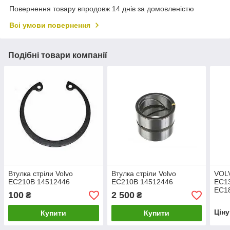
Повернення товару впродовж 14 днів за домовленістю
Всі умови повернення
Подібні товари компанії
Втулка стріли Volvo
Втулка стріли Volvo
VOLV
EC210B 14512446
EC210B 14512446
EC13
EC18
100
2 500
₴
₴
EC24
EC36
Цін
Купити
Купити
EW1