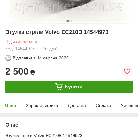
Втулка стріли Volvo EC210B 14544973
Під замовлення
Код: 14544973
Роздріб
Відправка з
14 серпня 2026
2 500
₴
Купити
Опис
Характеристики
Доставка
Оплата
Умови п
Опис
Втулка стріли Volvo EC210B 14544973