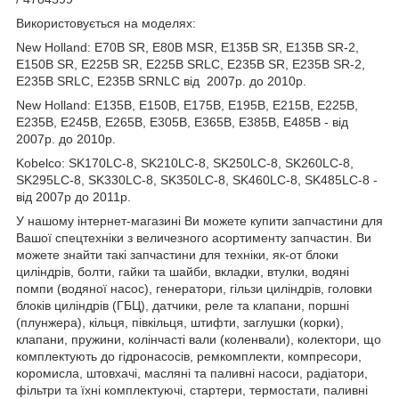
Використовується на моделях:
New Holland: E70B SR, E80B MSR, E135B SR, E135B SR-2,
E150B SR, E225B SR, E225B SRLC, E235B SR, E235B SR-2,
E235B SRLC, E235B SRNLC від 2007р. до 2010р.
New Holland: E135B, E150B, E175B, E195B, E215B, E225B,
E235B, E245B, E265B, E305B, E365B, E385B, E485B - від
2007р. до 2010р.
Kobelco: SK170LC-8, SK210LC-8, SK250LC-8, SK260LC-8,
SK295LC-8, SK330LC-8, SK350LC-8, SK460LC-8, SK485LC-8 -
від 2007р до 2011р.
У нашому інтернет-магазині Ви можете купити запчастини для
Вашої спецтехніки з величезного асортименту запчастин. Ви
можете знайти такі запчастини для техніки, як-от блоки
циліндрів, болти, гайки та шайби, вкладки, втулки, водяні
помпи (водяної насос), генератори, гільзи циліндрів, головки
блоків циліндрів (ГБЦ), датчики, реле та клапани, поршні
(плунжера), кільця, півкільця, штифти, заглушки (корки),
клапани, пружини, колінчасті вали (коленвали), колектори, що
комплектують до гідронасосів, ремкомплекти, компресори,
коромисла, штовхачі, масляні та паливні насоси, радіатори,
фільтри та їхні комплектуючі, стартери, термостати, паливні