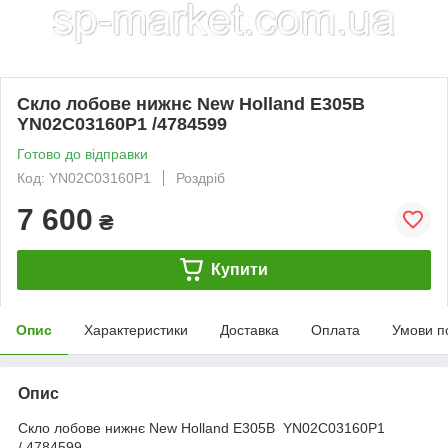
Скло лобове нижнє New Holland E305B
YN02C03160P1 /4784599
Готово до відправки
Код: YN02C03160P1
Роздріб
7 600
₴
Купити
Опис
Характеристики
Доставка
Оплата
Умови п
Опис
Скло лобове нижнє New Holland E305B YN02C03160P1
/ 4784599