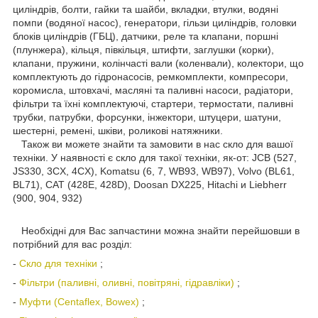
циліндрів, болти, гайки та шайби, вкладки, втулки, водяні
помпи (водяної насос), генератори, гільзи циліндрів, головки
блоків циліндрів (ГБЦ), датчики, реле та клапани, поршні
(плунжера), кільця, півкільця, штифти, заглушки (корки),
клапани, пружини, колінчасті вали (коленвали), колектори, що
комплектують до гідронасосів, ремкомплекти, компресори,
коромисла, штовхачі, масляні та паливні насоси, радіатори,
фільтри та їхні комплектуючі, стартери, термостати, паливні
трубки, патрубки, форсунки, інжектори, штуцери, шатуни,
шестерні, ремені, шківи, роликові натяжники.
Також ви можете знайти та замовити в нас скло для вашої
техніки. У наявності є скло для такої техніки, як-от: JCB (527,
JS330, 3CX, 4CX), Komatsu (6, 7, WB93, WB97), Volvo (BL61,
BL71), CAT (428E, 428D), Doosan DX225, Hitachi и Liebherr
(900, 904, 932)
Необхідні для Вас запчастини можна знайти перейшовши в
потрібний для вас розділ:
-
Скло для техніки
;
-
Фільтри (паливні, оливні, повітряні, гідравліки)
;
-
Муфти (Centaflex, Bowex)
;