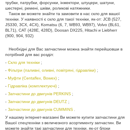
трубки, патрубки, форсунки, інжектори, штуцери, шатуни,
шестерні, ремені, шківи, роликові натяжники.
Також ви можете знайти та замовити в нас скло для вашої
техніки. У наявності є скло для такої техніки, як-от: JCB (527,
JS330, 3CX, 4CX), Komatsu (6, 7, WB93, WB97), Volvo (BL61,
BL71), CAT (428E, 428D), Doosan DX225, Hitachi и Liebherr
(900, 904, 932)
Необхідні для Вас запчастини можна знайти перейшовши в
потрібний для вас розділ:
-
Скло для техніки
;
-
Фільтри (паливні, оливні, повітряні, гідравліки)
;
-
Муфти (Centaflex, Bowex)
;
-
Гідравліка (комплектуючі)
;
-
Запчастини до двигунів PERKINS
;
-
Запчастини до двигунів DEUTZ
;
-
Запчастини до двигунів CUMMINS
.
У нашому інтернет-магазині Ви можете купити запчастини для
Вашої спецтехніки з величезного асортименту запчастин. Ви
можете знайти такі запчастини для техніки, як-от блоки