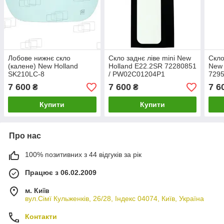
Лобове нижнє скло
Скло заднє ліве mini New
Скло
(калене) New Holland
Holland E22.2SR 72280851
New 
SK210LC-8
/ PW02C01204P1
729
YN02C02082P1
7 600
7 600
7 6
₴
₴
Купити
Купити
Про нас
100% позитивних з 44 відгуків за рік
Працює з 06.02.2009
м. Київ
вул.Сімї Кульженків, 26/28, Індекс 04074, Київ, Україна
Контакти