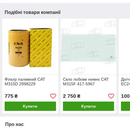
Подібні товари компанії
Фільтр паливний CAT
Скло лобове нижнє CAT
Датч
M315D 2998229
M315F 417-5967
EC2
775
2 750
100
₴
₴
Купити
Купити
Про нас