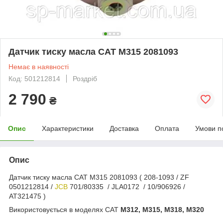
Датчик тиску масла CAT M315 2081093
Немає в наявності
Код: 501212814
Роздріб
2 790
₴
Опис
Характеристики
Доставка
Оплата
Умови п
Опис
Датчик тиску масла CAT M315 2081093 ( 208-1093 / ZF
0501212814 /
JCB
701/80335 / JLA0172 / 10/906926 /
AT321475 )
Використовується в моделях CAT
M312, M315, M318, M320