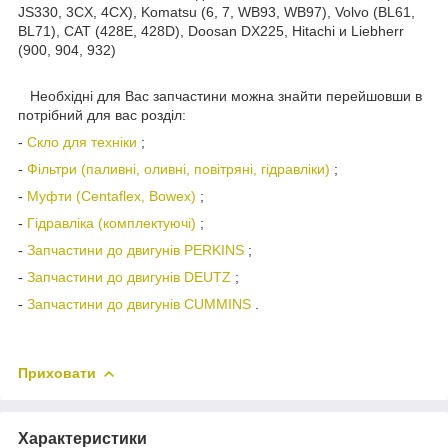
JS330, 3CX, 4CX), Komatsu (6, 7, WB93, WB97), Volvo (BL61,
BL71), CAT (428E, 428D), Doosan DX225, Hitachi и Liebherr
(900, 904, 932)
Необхідні для Вас запчастини можна знайти перейшовши в
потрібний для вас розділ:
-
Скло для техніки
;
-
Фільтри (паливні, оливні, повітряні, гідравліки)
;
-
Муфти (Centaflex, Bowex)
;
-
Гідравліка (комплектуючі)
;
-
Запчастини до двигунів PERKINS
;
-
Запчастини до двигунів DEUTZ
;
-
Запчастини до двигунів CUMMINS
.
Приховати
Характеристики