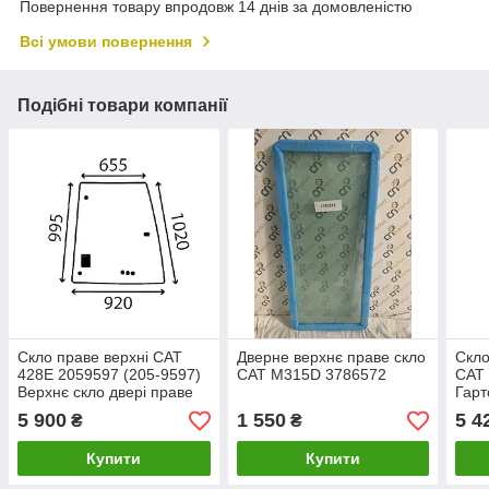
Повернення товару впродовж 14 днів за домовленістю
Всі умови повернення
Подібні товари компанії
Скло праве верхні CAT
Дверне верхнє праве скло
Скло
428E 2059597 (205-9597)
CAT M315D 3786572
CAT 
Верхнє скло двері праве
Гарт
CATERPILLAR 428E 428F
5 900
1 550
5 4
₴
₴
2059597
Купити
Купити