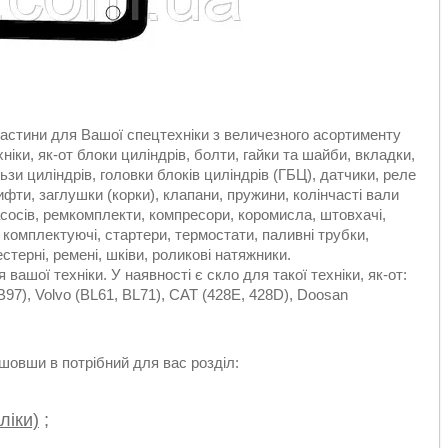
астини для Вашої спецтехніки з величезного асортименту
ніки, як-от блоки циліндрів, болти, гайки та шайби, вкладки,
льзи циліндрів, головки блоків циліндрів (ГБЦ), датчики, реле
ифти, заглушки (корки), клапани, пружини, колінчасті вали
сосів, ремкомплекти, компресори, коромисла, штовхачі,
і комплектуючі, стартери, термостати, паливні трубки,
терні, ремені, шківи, роликові натяжники.
ашої техніки. У наявності є скло для такої техніки, як-от:
97), Volvo (BL61, BL71), CAT (428E, 428D), Doosan
овши в потрібний для вас розділ:
ліки)
;