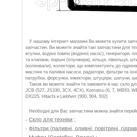
У нашому інтернет-магазині Ви можете купити запч
запчастин. Ви можете знайти такі запчастини для тех
втулки, водяні помпи (водяної насос), генератори, гі
та клапани, поршні (плунжера), кільця, півкільця, шт
(коленвали), колектори, що комплектують до гідрона
масляні та паливні насоси, радіатори, фільтри та їхн
патрубки, форсунки, інжектори, штуцери, шатуни, шес
Також ви можете знайти та замовити в нас скло для в
JCB (527, JS330, 3CX, 4CX), Komatsu (6, 7, WB93, WB
DX225, Hitachi и Liebherr (900, 904, 932)
Необхідні для Вас запчастини можна знайти перейш
-
Скло для техніки
;
-
Фільтри (паливні, оливні, повітряні, гідрав