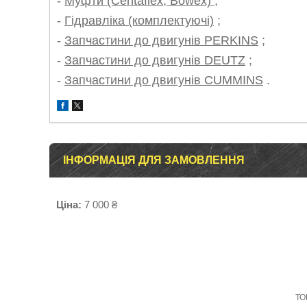
-
Муфти (Centaflex, Bowex)
;
-
Гідравліка (комплектуючі)
;
-
Запчастини до двигунів PERKINS
;
-
Запчастини до двигунів DEUTZ
;
-
Запчастини до двигунів CUMMINS
.
ІНФОРМАЦІЯ ДЛЯ ЗАМОВЛЕННЯ
Ціна:
7 000 ₴