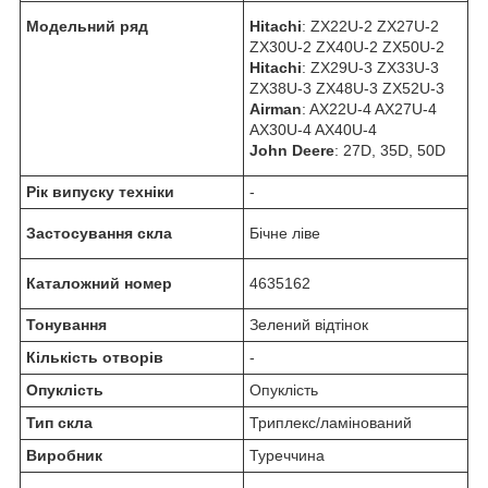
Модельний ряд
Hitachi
: ZX22U-2 ZX27U-2
ZX30U-2 ZX40U-2 ZX50U-2
Hitachi
: ZX29U-3 ZX33U-3
ZX38U-3 ZX48U-3 ZX52U-3
Airman
: AX22U-4 AX27U-4
AX30U-4 AX40U-4
John Deere
: 27D, 35D, 50D
Рік випуску техніки
-
Застосування скла
Бічне ліве
Каталожний номер
4635162
Тонування
Зелений відтінок
Кількість отворів
-
Опуклість
Опуклість
Тип скла
Триплекс/ламінований
Виробник
Туреччина