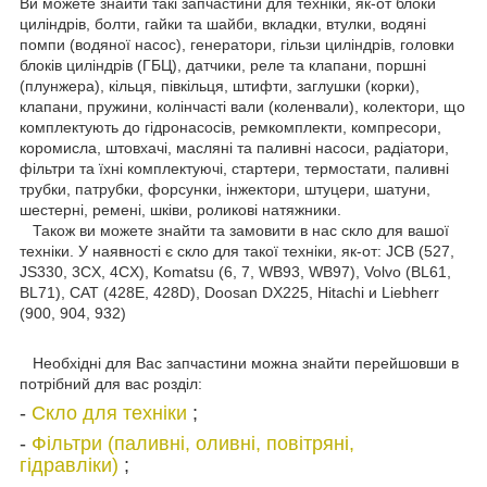
Ви можете знайти такі запчастини для техніки, як-от блоки
циліндрів, болти, гайки та шайби, вкладки, втулки, водяні
помпи (водяної насос), генератори, гільзи циліндрів, головки
блоків циліндрів (ГБЦ), датчики, реле та клапани, поршні
(плунжера), кільця, півкільця, штифти, заглушки (корки),
клапани, пружини, колінчасті вали (коленвали), колектори, що
комплектують до гідронасосів, ремкомплекти, компресори,
коромисла, штовхачі, масляні та паливні насоси, радіатори,
фільтри та їхні комплектуючі, стартери, термостати, паливні
трубки, патрубки, форсунки, інжектори, штуцери, шатуни,
шестерні, ремені, шківи, роликові натяжники.
Також ви можете знайти та замовити в нас скло для вашої
техніки. У наявності є скло для такої техніки, як-от: JCB (527,
JS330, 3CX, 4CX), Komatsu (6, 7, WB93, WB97), Volvo (BL61,
BL71), CAT (428E, 428D), Doosan DX225, Hitachi и Liebherr
(900, 904, 932)
Необхідні для Вас запчастини можна знайти перейшовши в
потрібний для вас розділ:
-
Скло для техніки
;
-
Фільтри (паливні, оливні, повітряні,
гідравліки)
;