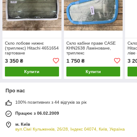
Скло лобове нижнє
Скло кабіни праве CASE
Скло
(триплекс) Hitachi 4651654
KHN2638 Ламіноване,
Hita
гартоване
триплекс
ліве
Airm
3 350
1 750
3 2
₴
₴
Купити
Купити
Про нас
100% позитивних з 44 відгуків за рік
Працює з 06.02.2009
м. Київ
вул.Сімї Кульженків, 26/28, Індекс 04074, Київ, Україна