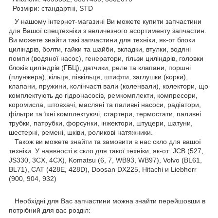
Розміри: стандартні, STD
У нашому інтернет-магазині Ви можете купити запчастини
для Вашої спецтехніки з величезного асортименту запчастин.
Ви можете знайти такі запчастини для техніки, як-от блоки
циліндрів, болти, гайки та шайби, вкладки, втулки, водяні
помпи (водяної насос), генератори, гільзи циліндрів, головки
блоків циліндрів (ГБЦ), датчики, реле та клапани, поршні
(плунжера), кільця, півкільця, штифти, заглушки (корки),
клапани, пружини, колінчасті вали (коленвали), колектори, що
комплектують до гідронасосів, ремкомплекти, компресори,
коромисла, штовхачі, масляні та паливні насоси, радіатори,
фільтри та їхні комплектуючі, стартери, термостати, паливні
трубки, патрубки, форсунки, інжектори, штуцери, шатуни,
шестерні, ремені, шківи, роликові натяжники.
Також ви можете знайти та замовити в нас скло для вашої
техніки. У наявності є скло для такої техніки, як-от: JCB (527,
JS330, 3CX, 4CX), Komatsu (6, 7, WB93, WB97), Volvo (BL61,
BL71), CAT (428E, 428D), Doosan DX225, Hitachi и Liebherr
(900, 904, 932)
Необхідні для Вас запчастини можна знайти перейшовши в
потрібний для вас розділ: