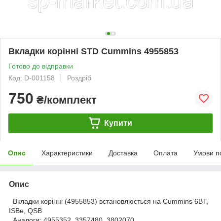
Вкладки корінні STD Cummins 4955853
Готово до відправки
Код: D-001158
Роздріб
750
₴/комплект
Купити
Опис
Характеристики
Доставка
Оплата
Умови п
Опис
Вкладки корінні (4955853) встановлюється на Cummins 6BT,
ISBe, QSB
Аналоги: 4955352, 3357480, 3802070