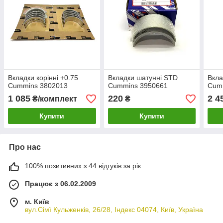
Вкладки корінні +0.75
Вкладки шатунні STD
Вкла
Cummins 3802013
Cummins 3950661
Cum
1 085
220
2 4
₴/комплект
₴
Купити
Купити
Про нас
100% позитивних з 44 відгуків за рік
Працює з 06.02.2009
м. Київ
вул.Сімї Кульженків, 26/28, Індекс 04074, Київ, Україна