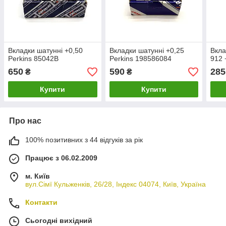
Вкладки шатунні +0,50
Вкладки шатунні +0,25
Вкла
Perkins 85042B
Perkins 198586084
912 
650
590
285
₴
₴
Купити
Купити
Про нас
100% позитивних з 44 відгуків за рік
Працює з 06.02.2009
м. Київ
вул.Сімї Кульженків, 26/28, Індекс 04074, Київ, Україна
Контакти
Сьогодні вихідний