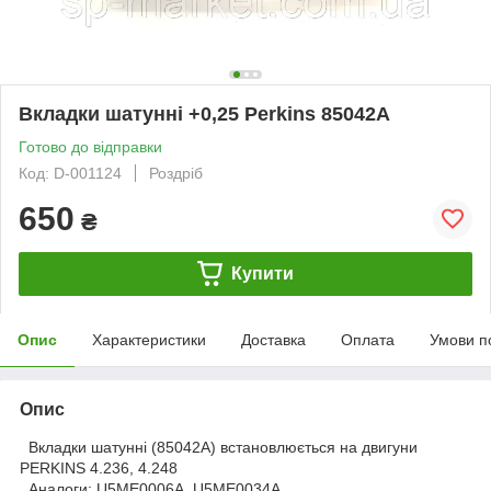
Вкладки шатунні +0,25 Perkins 85042A
Готово до відправки
Код: D-001124
Роздріб
650
₴
Купити
Опис
Характеристики
Доставка
Оплата
Умови п
Опис
Вкладки шатунні (85042A) встановлюється на двигуни
PERKINS 4.236, 4.248
Аналоги: U5ME0006A, U5ME0034A