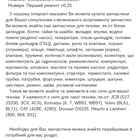
Розміри: Перший ремонт +0,25
У нашому інтернет-магазині Ви можете купити запчастини
для Вашої спецтехніки з величезного асортименту запчастин.
Ви можете знайти такі запчастини для техніки, як-от блоки
циліндрів, болти, гайки та шайби, вкладки, втулки, водяні
помпи (водяної насос), генератори, гільзи циліндрів, головки
блоків циліндрів (ГБЦ), датчики, реле та клапани, поршні
(плунжера), кільця, півкільця, штифти, заглушки (корки),
клапани, пружини, колінчасті вали (коленвали), колектори, що
комплектують до гідронасосів, ремкомплекти, компресори,
коромисла, штовхачі, масляні та паливні насоси, радіатори,
фільтри та їхні комплектуючі, стартери, термостати, паливні
трубки, патрубки, форсунки, інжектори, штуцери, шатуни,
шестерні, ремені, шківи, роликові натяжники.
Також ви можете знайти та замовити в нас скло для вашої
техніки. У наявності є скло для такої техніки, як-от: JCB (527,
JS330, 3CX, 4CX), Komatsu (6, 7, WB93, WB97), Volvo (BL61,
BL71), CAT (428E, 428D), Doosan DX225, Hitachi и Liebherr
(900, 904, 932)
Необхідні для Вас запчастини можна знайти перейшовши в
потрібний для вас розділ: