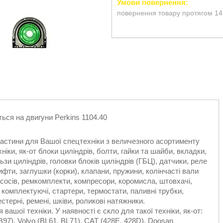
повернення товару протягом 14
ся на двигуни Perkins 1104.40
астини для Вашої спецтехніки з величезного асортименту
ніки, як-от блоки циліндрів, болти, гайки та шайби, вкладки,
льзи циліндрів, головки блоків циліндрів (ГБЦ), датчики, реле
ифти, заглушки (корки), клапани, пружини, колінчасті вали
сосів, ремкомплекти, компресори, коромисла, штовхачі,
і комплектуючі, стартери, термостати, паливні трубки,
терні, ремені, шківи, роликові натяжники.
ашої техніки. У наявності є скло для такої техніки, як-от:
97), Volvo (BL61, BL71), CAT (428E, 428D), Doosan