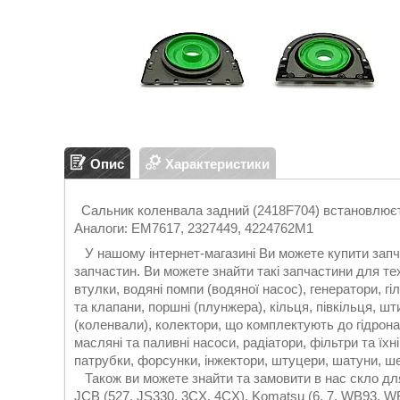
Опис
Характеристики
Сальник коленвала задний (2418F704) встановлюєть
Аналоги: EM7617, 2327449, 4224762M1
У нашому інтернет-магазині Ви можете купити запч
запчастин. Ви можете знайти такі запчастини для тех
втулки, водяні помпи (водяної насос), генератори, гі
та клапани, поршні (плунжера), кільця, півкільця, шт
(коленвали), колектори, що комплектують до гідрона
масляні та паливні насоси, радіатори, фільтри та їхн
патрубки, форсунки, інжектори, штуцери, шатуни, шес
Також ви можете знайти та замовити в нас скло для в
JCB (527, JS330, 3CX, 4CX), Komatsu (6, 7, WB93, WB