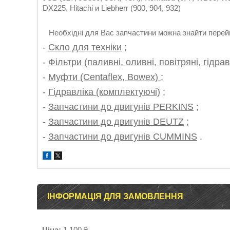
DX225, Hitachi и Liebherr (900, 904, 932)
Необхідні для Вас запчастини можна знайти перейш
-
Скло для техніки
;
-
Фільтри (паливні, оливні, повітряні, гідрав
-
Муфти (Centaflex, Bowex)
;
-
Гідравліка (комплектуючі)
;
-
Запчастини до двигунів PERKINS
;
-
Запчастини до двигунів DEUTZ
;
-
Запчастини до двигунів CUMMINS
.
ІНФОРМАЦІЯ ДЛЯ ЗАМОВЛЕННЯ
Ціна:
1 100 ₴