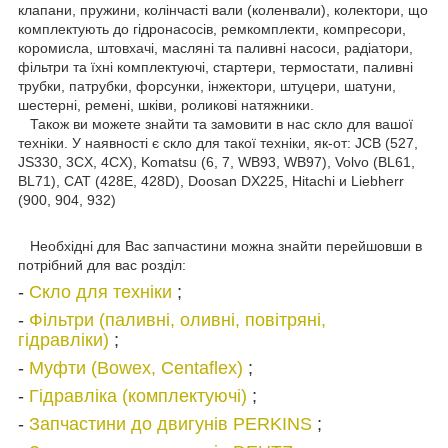
клапани, пружини, колінчасті вали (коленвали), колектори, що
комплектують до гідронасосів, ремкомплекти, компресори,
коромисла, штовхачі, масляні та паливні насоси, радіатори,
фільтри та їхні комплектуючі, стартери, термостати, паливні
трубки, патрубки, форсунки, інжектори, штуцери, шатуни,
шестерні, ремені, шківи, роликові натяжники.
Також ви можете знайти та замовити в нас скло для вашої
техніки. У наявності є скло для такої техніки, як-от: JCB (527,
JS330, 3CX, 4CX), Komatsu (6, 7, WB93, WB97), Volvo (BL61,
BL71), CAT (428E, 428D), Doosan DX225, Hitachi и Liebherr
(900, 904, 932)
Необхідні для Вас запчастини можна знайти перейшовши в
потрібний для вас розділ:
-
Скло для техніки
;
-
Фільтри (паливні, оливні, повітряні,
гідравліки)
;
-
Муфти (Bowex, Centaflex)
;
-
Гідравліка (комплектуючі)
;
-
Запчастини до двигунів PERKINS
;