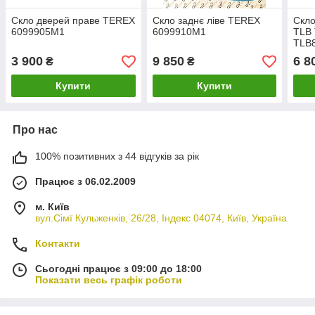
Скло дверей праве TEREX
Скло заднє ліве TEREX
Скло
6099905M1
6099910M1
TLB 
TLB8
TLB8
3 900
9 850
6 8
₴
₴
Купити
Купити
Про нас
100% позитивних з 44 відгуків за рік
Працює з 06.02.2009
м. Київ
вул.Сімї Кульженків, 26/28, Індекс 04074, Київ, Україна
Контакти
Сьогодні працює з 09:00 до 18:00
Показати весь графік роботи