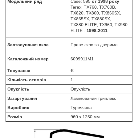
Модельний ряд
Case: 595
от 1998 року
Terex: TX760, TX760B,
TX820, TX860, TX860SX,
TX865SX, TX880SX,
TX880 ELITE, TX960, TX980
ELITE -
1998-2011
Застосування скла
Праве скло за дверима
Каталожний номер
6099911M1
Тонування
Є
Кількість отворів
1
Опуклість
Опуклість
Загартування
Ламінований триплекс
Виробник
Туреччина
Розмір
960 х 1250 мм