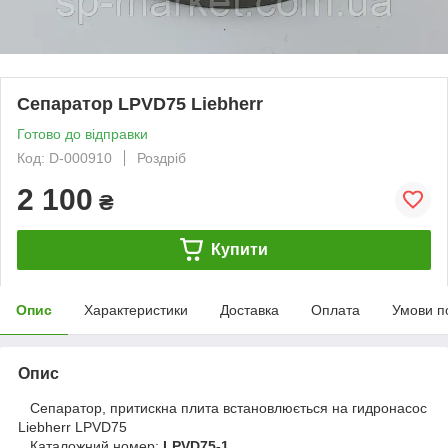
Сепаратор LPVD75 Liebherr
Готово до відправки
Код: D-000910
Роздріб
2 100
₴
Купити
Опис
Характеристики
Доставка
Оплата
Умови п
Опис
Сепаратор, притискна плита встановлюється на гидронасос
Liebherr LPVD75
Каталожний номер:
LPVD75-1