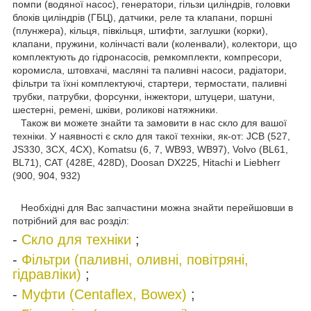
помпи (водяної насос), генератори, гільзи циліндрів, головки
блоків циліндрів (ГБЦ), датчики, реле та клапани, поршні
(плунжера), кільця, півкільця, штифти, заглушки (корки),
клапани, пружини, колінчасті вали (коленвали), колектори, що
комплектують до гідронасосів, ремкомплекти, компресори,
коромисла, штовхачі, масляні та паливні насоси, радіатори,
фільтри та їхні комплектуючі, стартери, термостати, паливні
трубки, патрубки, форсунки, інжектори, штуцери, шатуни,
шестерні, ремені, шківи, роликові натяжники.
Також ви можете знайти та замовити в нас скло для вашої
техніки. У наявності є скло для такої техніки, як-от: JCB (527,
JS330, 3CX, 4CX), Komatsu (6, 7, WB93, WB97), Volvo (BL61,
BL71), CAT (428E, 428D), Doosan DX225, Hitachi и Liebherr
(900, 904, 932)
Необхідні для Вас запчастини можна знайти перейшовши в
потрібний для вас розділ:
-
Скло для техніки
;
-
Фільтри (паливні, оливні, повітряні,
гідравліки)
;
-
Муфти (Centaflex, Bowex)
;