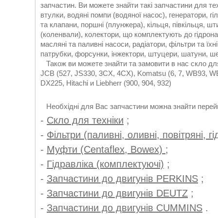
запчастин. Ви можете знайти такі запчастини для тех
втулки, водяні помпи (водяної насос), генератори, гі
та клапани, поршні (плунжера), кільця, півкільця, шт
(коленвали), колектори, що комплектують до гідрона
масляні та паливні насоси, радіатори, фільтри та їхн
патрубки, форсунки, інжектори, штуцери, шатуни, шес
Також ви можете знайти та замовити в нас скло для в
JCB (527, JS330, 3CX, 4CX), Komatsu (6, 7, WB93, WB
DX225, Hitachi и Liebherr (900, 904, 932)
Необхідні для Вас запчастини можна знайти перейш
-
Скло для техніки
;
-
Фільтри (паливні, оливні, повітряні, гі
-
Муфти (Centaflex, Bowex)
;
-
Гідравліка (комплектуючі)
;
-
Запчастини до двигунів PERKINS
;
-
Запчастини до двигунів DEUTZ
;
-
Запчастини до двигунів CUMMINS
.