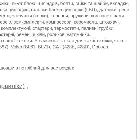
ніки, як-от блоки циліндрів, болти, гайки та шайби, вкладки,
льзи циліндрів, головки блоків циліндрів (ГБЦ), датчики, реле
ифти, заглушки (корки), клапани, пружини, колінчасті вали
сосів, ремкомплекти, компресори, коромисла, штовхачі,
і комплектуючі, стартери, термостати, паливні трубки,
терні, ремені, шківи, роликові натяжники.
ашої техніки. У наявності є скло для такої техніки, як-от:
97), Volvo (BL61, BL71), CAT (428E, 428D), Doosan
овши в потрібний для вас розділ:
дравліки)
;