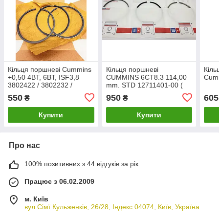
Кільця поршневі Cummins
Кільця поршневі
Кіль
+0,50 4BT, 6BT, ISF3,8
CUMMINS 6CT8.3 114,00
Cum
3802422 / 3802232 /
mm. STD 12711401-00 (
3802052
4955651 )
550
950
605
₴
₴
Купити
Купити
Про нас
100% позитивних з 44 відгуків за рік
Працює з 06.02.2009
м. Київ
вул.Сімї Кульженків, 26/28, Індекс 04074, Київ, Україна