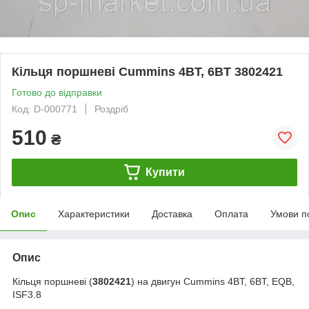
Кільця поршневі Cummins 4BT, 6BT 3802421
Готово до відправки
Код: D-000771
Роздріб
510
₴
Купити
Опис
Характеристики
Доставка
Оплата
Умови п
Опис
Кільця поршневі (
3802421
) на двигун Cummins 4BT, 6BT, EQB,
ISF3.8