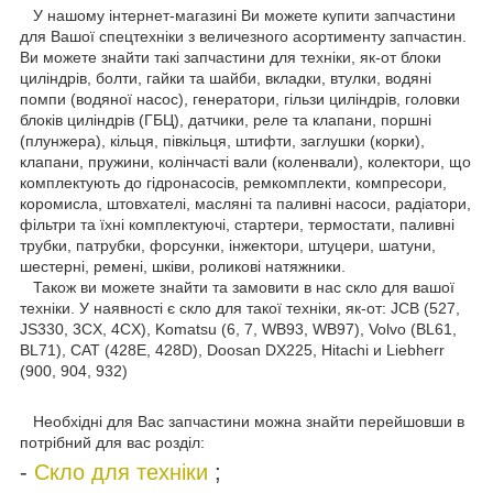
У нашому інтернет-магазині Ви можете купити запчастини
для Вашої спецтехніки з величезного асортименту запчастин.
Ви можете знайти такі запчастини для техніки, як-от блоки
циліндрів, болти, гайки та шайби, вкладки, втулки, водяні
помпи (водяної насос), генератори, гільзи циліндрів, головки
блоків циліндрів (ГБЦ), датчики, реле та клапани, поршні
(плунжера), кільця, півкільця, штифти, заглушки (корки),
клапани, пружини, колінчасті вали (коленвали), колектори, що
комплектують до гідронасосів, ремкомплекти, компресори,
коромисла, штовхателі, масляні та паливні насоси, радіатори,
фільтри та їхні комплектуючі, стартери, термостати, паливні
трубки, патрубки, форсунки, інжектори, штуцери, шатуни,
шестерні, ремені, шківи, роликові натяжники.
Також ви можете знайти та замовити в нас скло для вашої
техніки. У наявності є скло для такої техніки, як-от: JCB (527,
JS330, 3CX, 4CX), Komatsu (6, 7, WB93, WB97), Volvo (BL61,
BL71), CAT (428E, 428D), Doosan DX225, Hitachi и Liebherr
(900, 904, 932)
Необхідні для Вас запчастини можна знайти перейшовши в
потрібний для вас розділ:
-
Скло для техніки
;