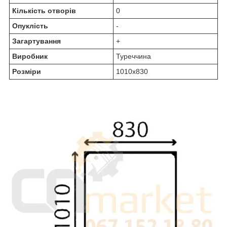
Кількість отворів
0
Опуклість
-
Загартування
+
Виробник
Туреччина
Розміри
1010х830