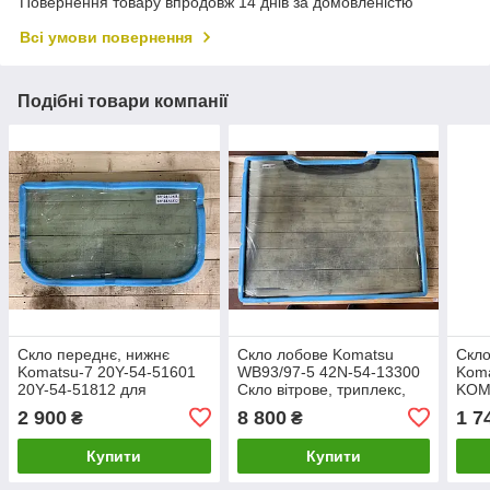
Повернення товару впродовж 14 днів за домовленістю
Всі умови повернення
Подібні товари компанії
Скло переднє, нижнє
Скло лобове Komatsu
Скло
Komatsu-7 20Y-54-51601
WB93/97-5 42N-54-13300
Koma
20Y-54-51812 для
Скло вітрове, триплекс,
KOM
гусеничного екскавора
вклеюється.
2 900
8 800
1 7
₴
₴
Komatusu PC
Купити
Купити