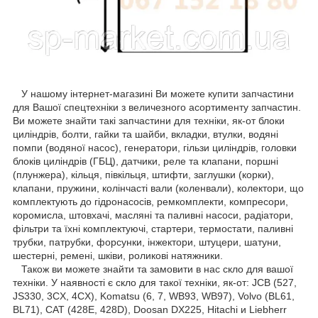
У нашому інтернет-магазині Ви можете купити запчастини
для Вашої спецтехніки з величезного асортименту запчастин.
Ви можете знайти такі запчастини для техніки, як-от блоки
циліндрів, болти, гайки та шайби, вкладки, втулки, водяні
помпи (водяної насос), генератори, гільзи циліндрів, головки
блоків циліндрів (ГБЦ), датчики, реле та клапани, поршні
(плунжера), кільця, півкільця, штифти, заглушки (корки),
клапани, пружини, колінчасті вали (коленвали), колектори, що
комплектують до гідронасосів, ремкомплекти, компресори,
коромисла, штовхачі, масляні та паливні насоси, радіатори,
фільтри та їхні комплектуючі, стартери, термостати, паливні
трубки, патрубки, форсунки, інжектори, штуцери, шатуни,
шестерні, ремені, шківи, роликові натяжники.
Також ви можете знайти та замовити в нас скло для вашої
техніки. У наявності є скло для такої техніки, як-от: JCB (527,
JS330, 3CX, 4CX), Komatsu (6, 7, WB93, WB97), Volvo (BL61,
BL71), CAT (428E, 428D), Doosan DX225, Hitachi и Liebherr