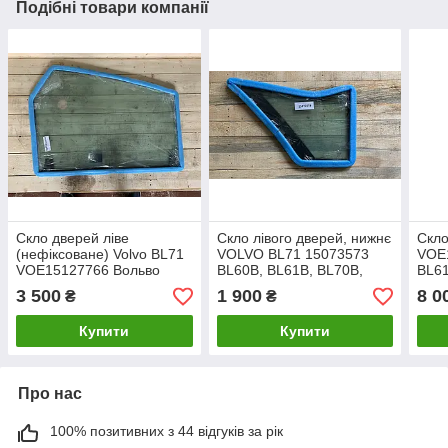
Подібні товари компанії
Скло дверей ліве
Скло лівого дверей, нижнє
Скло
(нефіксоване) Volvo BL71
VOLVO BL71 15073573
VOE1
VOE15127766 Вольво
BL60B, BL61B, BL70B,
BL61
BL71B
3 500
1 900
8 0
₴
₴
Купити
Купити
Про нас
100% позитивних з 44 відгуків за рік