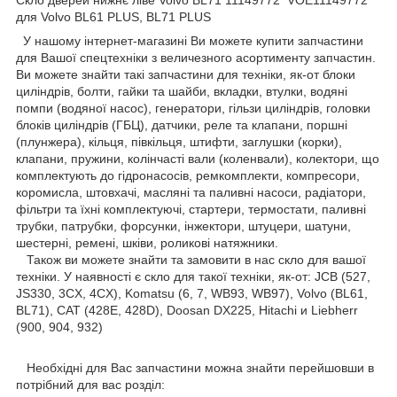
для Volvo BL61 PLUS, BL71 PLUS
У нашому інтернет-магазині Ви можете купити запчастини
для Вашої спецтехніки з величезного асортименту запчастин.
Ви можете знайти такі запчастини для техніки, як-от блоки
циліндрів, болти, гайки та шайби, вкладки, втулки, водяні
помпи (водяної насос), генератори, гільзи циліндрів, головки
блоків циліндрів (ГБЦ), датчики, реле та клапани, поршні
(плунжера), кільця, півкільця, штифти, заглушки (корки),
клапани, пружини, колінчасті вали (коленвали), колектори, що
комплектують до гідронасосів, ремкомплекти, компресори,
коромисла, штовхачі, масляні та паливні насоси, радіатори,
фільтри та їхні комплектуючі, стартери, термостати, паливні
трубки, патрубки, форсунки, інжектори, штуцери, шатуни,
шестерні, ремені, шківи, роликові натяжники.
Також ви можете знайти та замовити в нас скло для вашої
техніки. У наявності є скло для такої техніки, як-от: JCB (527,
JS330, 3CX, 4CX), Komatsu (6, 7, WB93, WB97), Volvo (BL61,
BL71), CAT (428E, 428D), Doosan DX225, Hitachi и Liebherr
(900, 904, 932)
Необхідні для Вас запчастини можна знайти перейшовши в
потрібний для вас розділ: