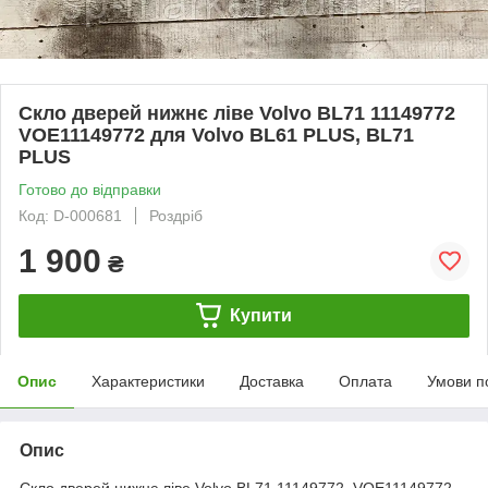
Скло дверей нижнє ліве Volvo BL71 11149772
VOE11149772 для Volvo BL61 PLUS, BL71
PLUS
Готово до відправки
Код: D-000681
Роздріб
1 900
₴
Купити
Опис
Характеристики
Доставка
Оплата
Умови п
Опис
Скло дверей нижнє ліве Volvo BL71 11149772 VOE11149772