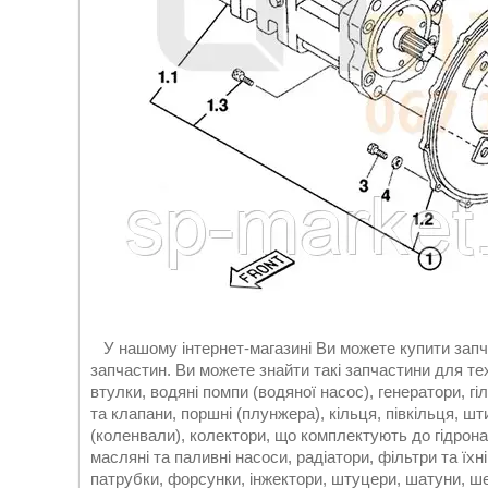
У нашому інтернет-магазині Ви можете купити запч
запчастин. Ви можете знайти такі запчастини для тех
втулки, водяні помпи (водяної насос), генератори, гі
та клапани, поршні (плунжера), кільця, півкільця, шт
(коленвали), колектори, що комплектують до гідрон
масляні та паливні насоси, радіатори, фільтри та їхн
патрубки, форсунки, інжектори, штуцери, шатуни, шес