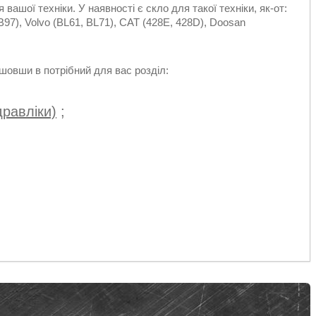
ашої техніки. У наявності є скло для такої техніки, як-от:
97), Volvo (BL61, BL71), CAT (428E, 428D), Doosan
овши в потрібний для вас розділ:
дравліки)
;