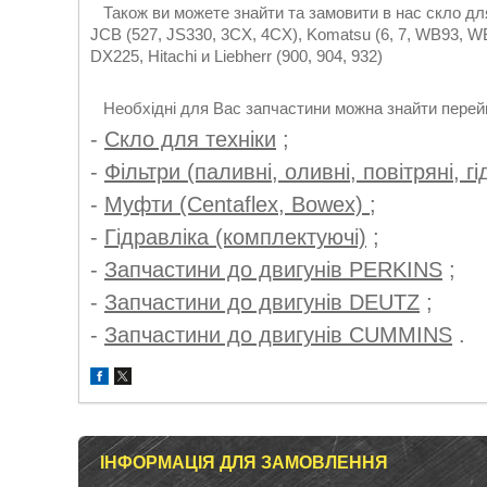
Також ви можете знайти та замовити в нас скло для в
JCB (527, JS330, 3CX, 4CX), Komatsu (6, 7, WB93, WB
DX225, Hitachi и Liebherr (900, 904, 932)
Необхідні для Вас запчастини можна знайти перейш
-
Скло для техніки
;
-
Фільтри (паливні, оливні, повітряні, гі
-
Муфти (Centaflex, Bowex)
;
-
Гідравліка (комплектуючі)
;
-
Запчастини до двигунів PERKINS
;
-
Запчастини до двигунів DEUTZ
;
-
Запчастини до двигунів CUMMINS
.
ІНФОРМАЦІЯ ДЛЯ ЗАМОВЛЕННЯ