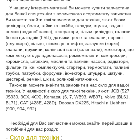
У нашому інтернет-магазині Ви можете купити запчастини
для Вашої спецтехніки з величезного асортименту запчастин.
Ви можете знайти такі запчастини для техніки, як-от блоки
циліндрів, болти, гайки та шайби, вкладки, втулки, водяні
помпи (водяної насос), генератори, гільзи циліндрів, головки
блоків циліндрів (ГБЦ), датчики, реле та клапани, поршні
(плунжера), кільця, півкільця, штифти, заглушки (корки),
клапани, пружини, колінчасті вали (коленвали), колектори, що
комплектують до гідронасосів, ремкомплекти, компресори,
коромисла, штовхачі, масляні та паливні насоси, радіатори,
фільтри та їхні комплектуючі, стартери, термостати, паливні
трубки, патрубки, форсунки, інжектори, штуцери, шатуни,
шестерні, ремені, шківи, роликові натяжники.
Також ви можете знайти та замовити в нас скло для вашої
техніки. У наявності є скло для такої техніки, як-от: JCB (527,
JS330, 3CX, 4CX), Komatsu (6, 7, WB93, WB97), Volvo (BL61,
BL71), CAT (428E, 428D), Doosan DX225, Hitachi и Liebherr
(900, 904, 932)
Необхідні для Вас запчастини можна знайти перейшовши в
потрібний для вас розділ:
-
Скло для техніки
;