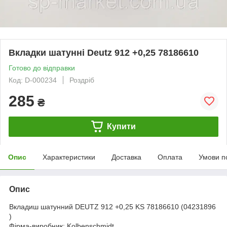
Вкладки шатунні Deutz 912 +0,25 78186610
Готово до відправки
Код: D-000234
Роздріб
285
₴
Купити
Опис
Характеристики
Доставка
Оплата
Умови п
Опис
Вкладиш шатунний DEUTZ 912 +0,25 KS 78186610 (04231896
)
Фірма-виробник: Kolbenschmidt