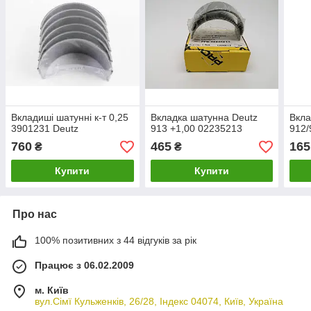
Вкладиші шатунні к-т 0,25
Вкладка шатунна Deutz
Вкла
3901231 Deutz
913 +1,00 02235213
912/
760
465
165
₴
₴
Купити
Купити
Про нас
100% позитивних з 44 відгуків за рік
Працює з 06.02.2009
м. Київ
вул.Сімї Кульженків, 26/28, Індекс 04074, Київ, Україна