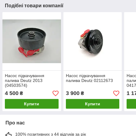
Подібні товари компанії
Насос підкачування
Насос підкачування
Насо
палива Deutz 2013
палива Deutz 02112673
пали
(04503574)
041
4 500
3 900
1 1
₴
₴
Купити
Купити
Про нас
100% позитивних з 44 відгуків за рік