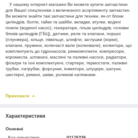
У нашому інтернет-магазині Ви можете купити запчастини
для Вашої спецтехніки з величезного асортименту запчастин.
Ви можете знайти такі запчастини для техніки, як-от блоки
циліндрів, болти, гайки та шайби, вкладки, втулки, водяні
помпи (водяної насос), генератори, гільзи циліндрів, головки
блоків циліндрів (ГБЦ), датчики, реле та клапани, поршні
(плунжера), кільця, півкільця, штифти, заглушки (корки),
клапани, пружини, колінчасті вали (коленвали), колектори, що
комплектують до гідронасосів, ремкомплекти, компресори,
коромисла, штовхачі, масляні та паливні насоси, радіатори,
фільтри та їхні комплектуючі, стартери, термостати, паливні
трубки, патрубки, форсунки, інжектори, штуцери, шатуни,
шестерні, ремені, шківи, роликові натяжники.
Приховати
Характеристики
Основні
Код запчастини
01176336