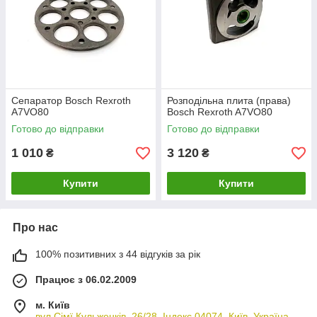
підшипник
7
RETAINER
Направляюча
1
WASHER
шайба
8
CYLINDER
Блок
1
BLOCK
циліндру /
Блок
Сепаратор Bosch Rexroth
Розподільна плита (права)
плунжерів
A7VO80
Bosch Rexroth A7VO80
9
COIL SPRING
Гвинтова
1
Готово до відправки
Готово до відправки
пружина /
1 010
3 120
Спіральна
₴
₴
пружина
Купити
Купити
10
SNAP
Стопорне
1
SPRING
кільце
11
VALVE PLATE
Розподільча
1
Про нас
R/L
плита /
шайба
100% позитивних з 44 відгуків за рік
(права/ліва)
Працює з 06.02.2009
12
BARREL
Бочкова
1
WASHER
шайба /
м. Київ
Стопорна
вул.Сімї Кульженків, 26/28, Індекс 04074, Київ, Україна