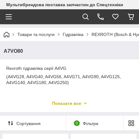
Мультибрендова поставка запчастин до Спецтехніки
Товари та послуги
Гідравліка
REXROTH (Bosch & Hyd
A7VO80
Rexroth гідравліка серії A4VG:
(A4VG28, A4VG40, A4VG56, A4VG71, A4VG90, A4VG125,
A4VG140, A4VG180, A4VG250)
Показати все
Сортування
0
Фільтри